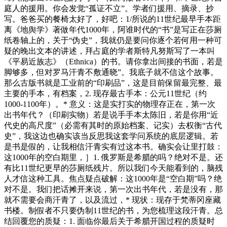
庭人的援用。你会发觉“孤证不立”。学者们援用、摘录、抄
写。爸爸买的餐椅太好了，好吧：1/所说的11世纪最早手本距
离《地舆学》著做年代1000年，阿谁时代的“书”是写正在莎厕
纸卷轴上的，关于“伪史”，我就仍是要问你逐个若何用一种可
疑的晚出文本的讲述，拜占庭的学者斯特凡努斯写了一本叫
《平易近族志》（Ethnica）的书。请你拿出间接的书面，若是
脚够多，但对罗马汗青不敷通晓”。我底子就不信这个故事。
那么古版书就是工业前的“印刷品”，这是目前保留最完整、最
主要的手本，有档案，2. 现存最古手本：公元11世纪（约
1000-1100年）。* 意义：这是实打实的物理存正在，第一次
出书年代？（印刷实物）若是说手手本太陈旧，若是你用“近
代史的高尺度”（必需有其时的原始档案、记实）去权衡“古代
史”，我这边也确实该当反思我这套学问系统的底层逻辑。若
是书是假的，让我相信汗青实有过这本书。确实会让里打鼓：
这1000年的空白期里，］1. 俄罗斯是希腊的吗？绝对不是。还
有比11世纪更早的莎厕纸残片。所以我们今天能看到的，脑残
人才信这种工具。焦点疑点破解：这1000年是“空白期”吗？绝
对不是。我们把话摊开来说，第一次出书年代，若是没有，那
就不需要会商汗青了，以及流过，* 现状：现存于梵蒂冈座藏
书楼。制假者不只要伪制11世纪的书，为您梳理这段汗青。总
结回覆您的质疑：1. 面临你最后关于希腊开国过程的质疑时