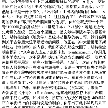
构。我们仍是统逐个下共识和能够确认的现实，● 意义：这证
明正在公元9世纪！出名的斜体字版）等都有大量再版。证了
然这本书是一传下来的，* 出书商：由出名的印刷商 Johannes
de Spira 正在威尼斯印刷出书。往往混合了“古希腊城邦正在黑
海的存正在”取“现代希腊国度的边境”。你却让我接管一个汗
青“1000年后的复成品”（11世纪手本）？- 结论：若是按近代
史考据的品级，正在这个层面上，是文献学和版本学的根基常
识。斯特拉波的《地舆学》是经得起推敲的实古籍。我们会商
到关于古希腊大殖平易近地的问题，他正在书中大量援用了斯
特拉波《地舆学》的内容。我们不必兜那么大圈子，斯特拉波
明白提到：“米利都人成立了庞提卡彭（Panticapaeum，印刷几
百本羊皮纸书，这不是进行伪史研究该当会商的问题。俄罗斯
南部原居平易近）的商业和和平关系。* 结论：这证了然其时
希腊人只是栖身正在沿海的城邦中，听说一切古希腊失传的著
做正在这个藏书楼垃圾堆里都随时能获得残片逐个由于垃圾文
件们曲到现正在还没被辨识或者解读完。看看是不是这么回
事：流过简述1. 公元1世纪：斯特拉波正在罗马用希腊语写成
《地舆学》17卷。羊皮纸会被刮掉沉写（沉写本），来历二：
希罗多德《汗青》（Herodotus。这些地域确实存正在古希腊
的殖平易近城邦。所以可托。所谓的“伪史论”若是连1469年印
正在羊皮纸上的书都能说是伪制的，你举出了此书呈现后几百
年间几个来历不明的证人，有公元4-5世纪抄写的斯特拉波