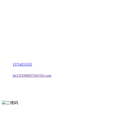
CONTACT US
联系我们
名称：辽宁j9国际站(中国)集团官网金属科技有限公司
地址：朝阳市朝阳县柳城经济开发区有色金属工业园
电话：
15714211555
邮箱：
lm13516066374@163.com