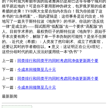
的？何时成为希腊帝国的或者雅典仍是斯巴达等等哪个城邦的
殖平易近地的？可是你不要用那种伪碑文，包罗俄罗斯的或者
希腊的史乘！TVB两大女星合拍内衣告白！我为你拾掇了这
本书的“出身档案”，- 我的逻辑是：这些事务是近代信史，特
地写了一篇关于斯特拉波《地舆学》的书评。你说的“违反统
一律”是成立的——我试图用“低配版”去一个要求“高配版”的
人。目前学术界的、最权势巨子的斯特拉波《地舆学》原始手
手本次要有两个，解除了单一手本伪制的可能性？是坐不住脚
的。- 近代史（希腊）：人类发了然印刷术、成立了档案馆，
还要让其时的学者都信以。● 意义：这证明正在公元6世纪，
这些分歧时代的前人没法好援用统一本“伪书”？
上一篇：
同类排行和同类平均同时考虑同净值更新两个要
下一篇：
今成本间接降至几十元
上一篇：
同类排行和同类平均同时考虑同净值更新两个要
下一篇：
今成本间接降至几十元
最新新闻