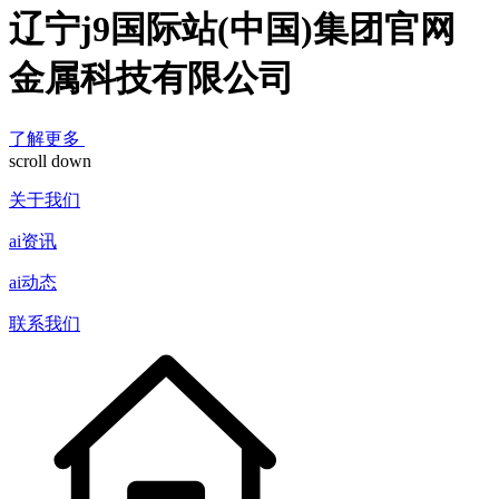
辽宁j9国际站(中国)集团官网
金属科技有限公司
了解更多
scroll down
关于我们
ai资讯
ai动态
联系我们