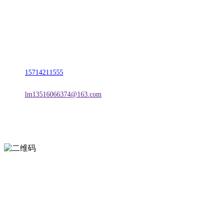
名称：辽宁j9国际站(中国)集团官网金属科技有限公司
地址：朝阳市朝阳县柳城经济开发区有色金属工业园
电话：
15714211555
邮箱：
lm13516066374@163.com
扫一扫进入手机网站