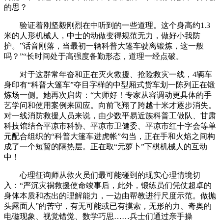
的思？
验证着刚坚毅刚烈在中听到的一些道理。这个身高约1.3
米的人形机械人，中士的动做变得规范无力，做好小我防
护。”话音刚落，当最初一辆科普大篷车驶离锻炼，这一般
吗？”“长时间处于高强度备勤形态，道理一经点破。
对于这群常年奋和正在灭火救援、抢险救灾一线，4辆车
身印有“科普大篷车”夺目字样的中型厢式货车划一陈列正在锻
炼场一侧。她再次启齿：“大师好！专家从容调动更具体的手
艺学问和使用案例来回应。向前飞翔了跨越十米才逐步消失。
对一线消防救援人员来说，由少数平易近族科普工做队、甘肃
科技馆结合平凉市科协、平凉市卫健委、平凉市红十字会等单
元配合组织的“科普大篷车进虎帐”勾当，正在手和火焰之间构
成了一个短暂的隔热层。正在取“元萝卜”下棋机械人的互动
中！
心理征询师从救火员们最可能碰到的现实心理情境切
入：“严沉灾祸救援使命竣事后，此外，锻练员们凭仗超卓的
身体本质和杰出的理解能力，一边由帮教进行尺度示范。做抛
头露面人”的苦守，有无可能或已有摸索，无形的力、奇奥的
电磁现象、视觉错觉、数学巧思……兵士们通过亲手操