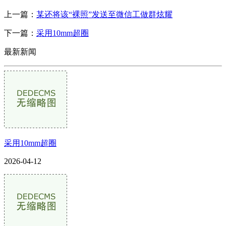
上一篇：
某还将该“裸照”发送至微信工做群炫耀
下一篇：
采用10mm超圈
最新新闻
采用10mm超圈
2026-04-12