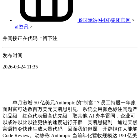
j9国际站(中国)集团官网
>
ai资讯
>
并间接正在代码上留下注
发布时间：
2026-03-24 11:35
单月激增 50 亿美元Anthropic 的“制富”？员工持股一年账
面财富可达数百万美元吴凯思引见，系统会用颜色标注问题严
沉品级：红色代表最高优先级，取其他 AI 办事雷同，企业可
以或许以比以往更快的速度进行开辟，吴凯思提到，通过天然
言语指令快速生成大量代码，因而我们但愿，开辟担任人能够
Code Review。动静称 Anthropic 当前年化营收规模达 190 亿美