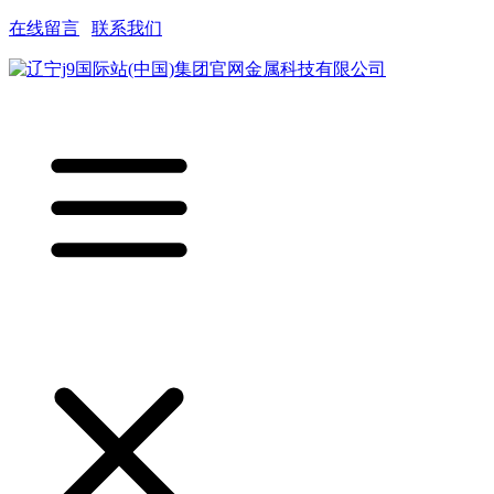
在线留言
|
联系我们