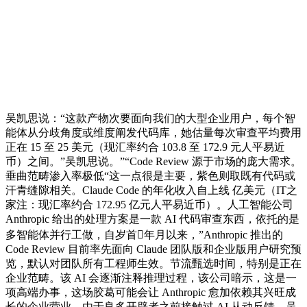
吴凯思说：“这款产物次要面向我们的大型企业用户，每个智
能体从分歧角度或维度阐发代码库，她估量每次审查平均费用
正在 15 至 25 美元（现汇率约合 103.8 至 172.9 元人平易近
币）之间。”吴凯思说。”“Code Review 源于市场的庞大需求。
垂曲范畴渗入率极低“这一点很是主要，紫色则取既有代码或
汗青缝隙相关。Claude Code 的年化收入自上线 亿美元（IT之
家注：现汇率约合 172.95 亿元人平易近币）。人工智能公司
Anthropic 给出的处理方案是一款 AI 代码审查东西，依托的是
多智能体并行工做，自岁首年月以来，”Anthropic 推出的
Code Review 目前率先面向 Claude 团队版和企业版用户研究预
览，默认对团队所有工程师生效。节流甄选时间，特别是正在
企业范畴。该 AI 会逐渐注释推理过程，该公司暗示，这是一
项高端办事，这场胶葛可能会让 Anthropic 愈加依赖其兴旺成
长的企业营业，由于良多开辟者之前接触过 AI 从动反馈，吴