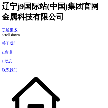
辽宁j9国际站(中国)集团官网
金属科技有限公司
了解更多
scroll down
关于我们
ai资讯
ai动态
联系我们