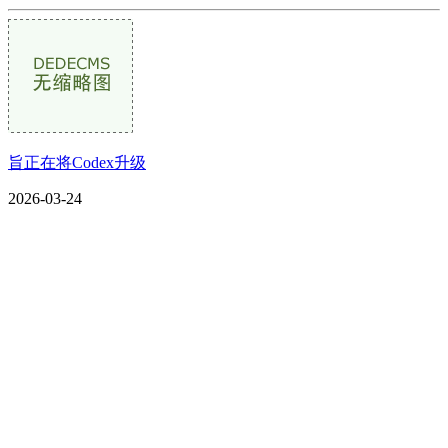
旨正在将Codex升级
2026-03-24
CONTACT US
联系我们
名称：辽宁j9国际站(中国)集团官网金属科技有限公司