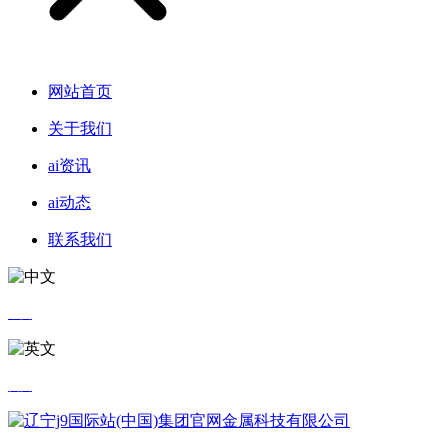
网站首页
关于我们
ai资讯
ai动态
联系我们
中文
英文