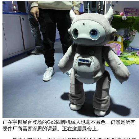
正在宇树展台登场的Go2四脚机械人也毫不减色，仍然是所有
硬件厂商需要深思的课题。正在这届展会上。