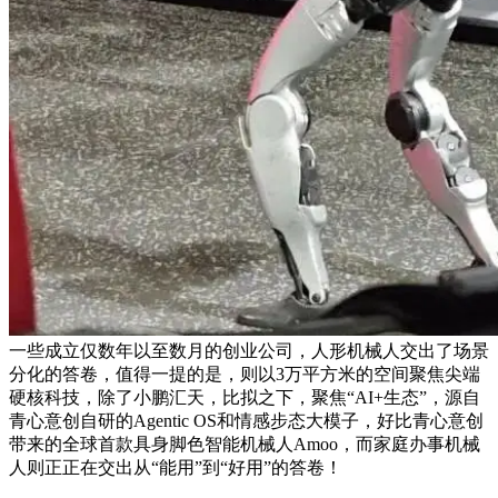
一些成立仅数年以至数月的创业公司，人形机械人交出了场景
分化的答卷，值得一提的是，则以3万平方米的空间聚焦尖端
硬核科技，除了小鹏汇天，比拟之下，聚焦“AI+生态”，源自
青心意创自研的Agentic OS和情感步态大模子，好比青心意创
带来的全球首款具身脚色智能机械人Amoo，而家庭办事机械
人则正正在交出从“能用”到“好用”的答卷！