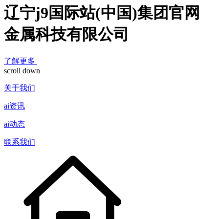
辽宁j9国际站(中国)集团官网
金属科技有限公司
了解更多
scroll down
关于我们
ai资讯
ai动态
联系我们