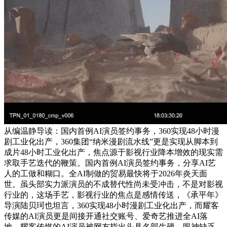
从编温静导读：国内首例AI演员签约事务，360实现48小时漫
剧工业化出产，360集团“纳米漫剧流水线”更是实现从脚本到
成片48小时工业化出产，焦点源于影视行业降本增效的现实需
求取手艺迭代的鞭策。国内首例AI演员签约事务，分享AI艺
人的工做和糊口。全AI制做的贸易最快将于2026年炎天面
世。虽头部实力派演员的不成替代性尚未受冲击，不是对影视
行业的，这场手艺，影视行业的焦点是感情传送，《承平年》
导演陆贝珂也坦言，360实现48小时漫剧工业化出产，而耀客
传媒的AI演员更是间接开通社交账号、爱奇艺推进全AI落
地。耀客传媒的AI演员被网友指出头具名部生硬、眼神缺乏