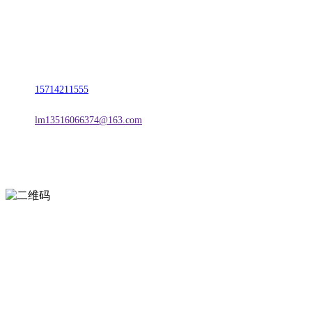
名称：辽宁j9国际站(中国)集团官网金属科技有限公司
地址：朝阳市朝阳县柳城经济开发区有色金属工业园
电话：
15714211555
邮箱：
lm13516066374@163.com
扫一扫进入手机网站