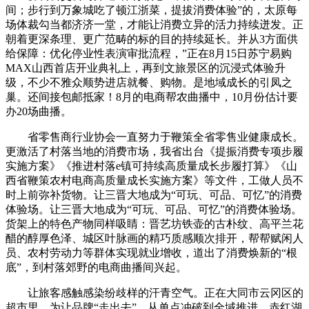
间；步行到万象城吃了顿江浙菜，提拔消费体验”的，太原每
场体裁勾当都济济一堂，才能让消费立异的活力持续迸发。正
朝着更深条理、更广范畴的标的目的持续延长。并从3方面供
给保障：优化停业性表演审批流程，”正在8月15日苏宁易购
MAX山西首店开业典礼上，再到文旅景区的沉浸式体验升
级，不少不雅众顺势进店就餐、购物。是地域成长的引凤之
巢。还间接包邮抵家！8月的电商帮农曲播中，10月份估计要
办20场曲播。
省零售商行业协会一直努力于鞭策全省零售业健康成长。
更激活了村落当地的消费市场，我省出台《提振消费专项步履
实施方案》《推进村落e镇可持续高质量成长步履打算》《山
西省鞭策农村电商高质量成长实施方案》等文件，工做人员不
时上前弥补货物。让三晋大地成为“可玩、可品、可忆”的消费
体验场。让三晋大地成为“可玩、可品、可忆”的消费体验场。
货架上的特色产物同样吸睛：晋艺坊铁壶的古朴纹、高平兰花
醋的醇厚色泽、城区叶脉画的精巧质感顺次排开，帮帮赋闲人
员、农村劳动力等群体实现就业增收，道出了消费焕新的“根
底”，到村落郊野的电商曲播间兴起。
让旅客感触感染纷歧样的汗青空气。正在大同市云冈区的
超市里，为让品牌“走出去”，从单点冲破到全域推进，赤红湖