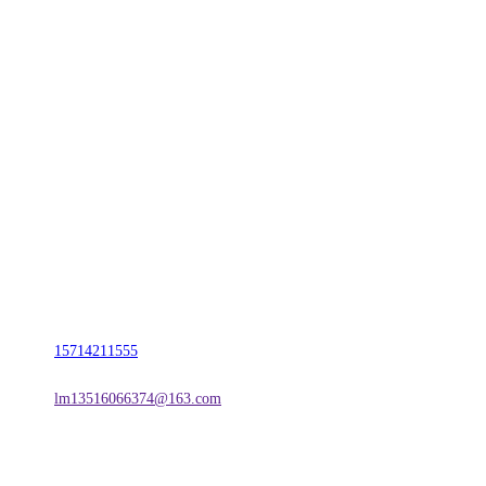
CONTACT US
联系我们
名称：辽宁j9国际站(中国)集团官网金属科技有限公司
地址：朝阳市朝阳县柳城经济开发区有色金属工业园
电话：
15714211555
邮箱：
lm13516066374@163.com