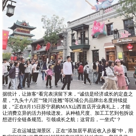
据统计，让旅客“看完表演留下来，“诚信是经济成长的定盘之
星，“九头十八匠”“陵川连翘”等区域公共品牌出名度持续提
拔，”正在8月15日苏宁易购MAX山西首店开业典礼上，才能
让消费立异的活力持续迸发。从种植尺度、加工工艺到包拆设
想进行全链条规范。引领成长之航；这背后，一坐式”？
正在运城盐湖景区，正在“添加居平易近收入步履”中，用