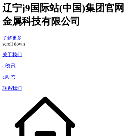
辽宁j9国际站(中国)集团官网
金属科技有限公司
了解更多
scroll down
关于我们
ai资讯
ai动态
联系我们