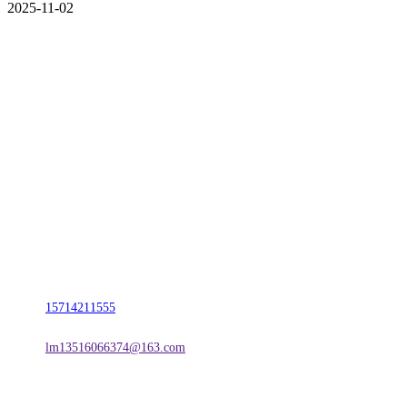
2025-11-02
CONTACT US
联系我们
名称：辽宁j9国际站(中国)集团官网金属科技有限公司
地址：朝阳市朝阳县柳城经济开发区有色金属工业园
电话：
15714211555
邮箱：
lm13516066374@163.com