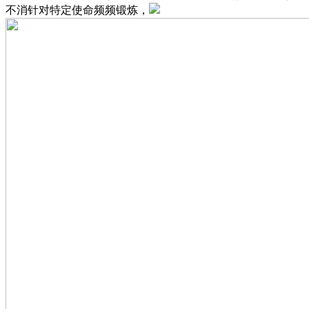
不消针对特定使命频频锻炼，