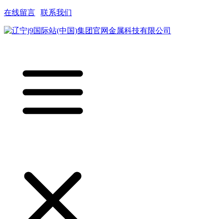
在线留言
|
联系我们