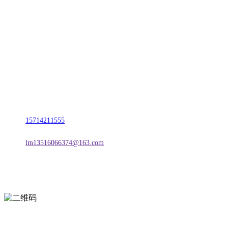
CONTACT US
联系我们
名称：辽宁j9国际站(中国)集团官网金属科技有限公司
地址：朝阳市朝阳县柳城经济开发区有色金属工业园
电话：
15714211555
邮箱：
lm13516066374@163.com
扫一扫进入手机网站