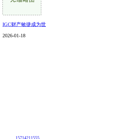
IGC财产敏捷成为世
2026-01-18
CONTACT US
联系我们
名称：辽宁j9国际站(中国)集团官网金属科技有限公司
地址：朝阳市朝阳县柳城经济开发区有色金属工业园
电话：
15714211555