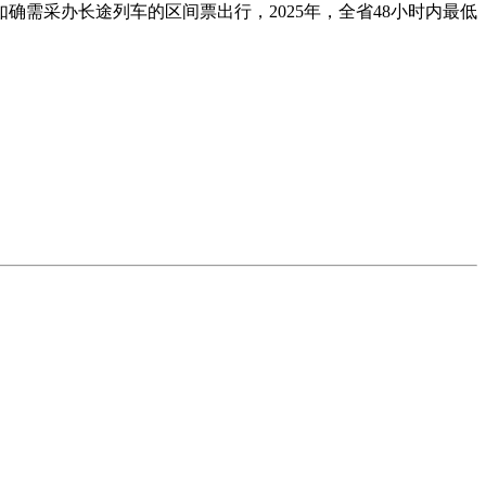
如确需采办长途列车的区间票出行，2025年，全省48小时内最低