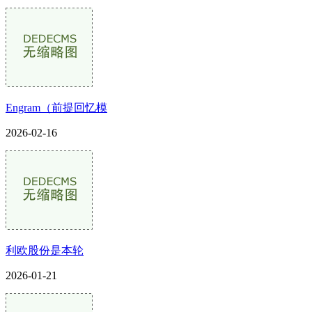
Engram（前提回忆模
2026-02-16
利欧股份是本轮
2026-01-21