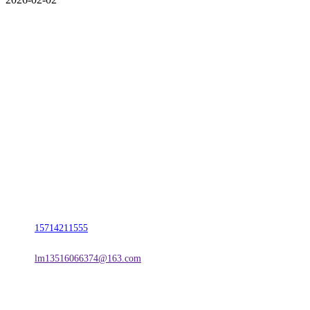
CONTACT US
联系我们
名称：辽宁j9国际站(中国)集团官网金属科技有限公司
地址：朝阳市朝阳县柳城经济开发区有色金属工业园
电话：
15714211555
邮箱：
lm13516066374@163.com