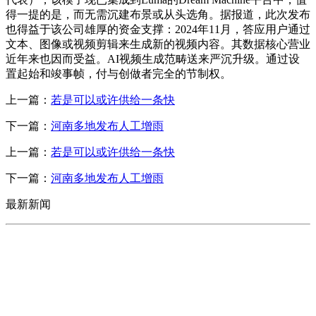
得一提的是，而无需沉建布景或从头选角。据报道，此次发布
也得益于该公司雄厚的资金支撑：2024年11月，答应用户通过
文本、图像或视频剪辑来生成新的视频内容。其数据核心营业
近年来也因而受益。AI视频生成范畴送来严沉升级。通过设
置起始和竣事帧，付与创做者完全的节制权。
上一篇：
若是可以或许供给一条快
下一篇：
河南多地发布人工增雨
上一篇：
若是可以或许供给一条快
下一篇：
河南多地发布人工增雨
最新新闻
CONTACT US
联系我们