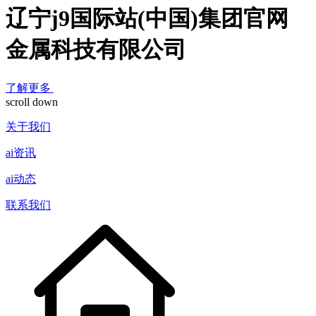
辽宁j9国际站(中国)集团官网
金属科技有限公司
了解更多
scroll down
关于我们
ai资讯
ai动态
联系我们