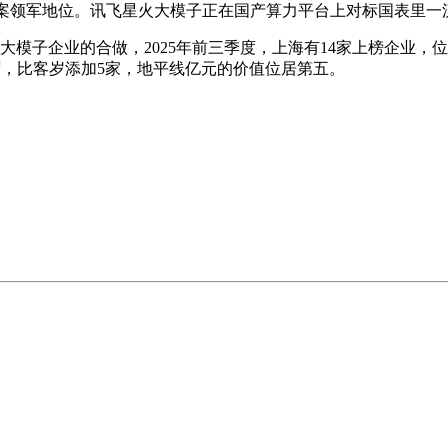
方案领军地位。讯飞星火大模子正在国产算力平台上对标国表里一
模子企业的合做，2025年前三季度，上海有14家上榜企业，位
7席，比客岁添加5家，地平线亿元的价值位居第五。