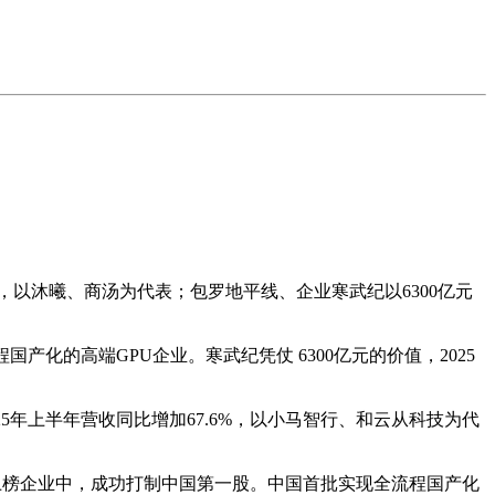
以沐曦、商汤为代表；包罗地平线、企业寒武纪以6300亿元
产化的高端GPU企业。寒武纪凭仗 6300亿元的价值，2025
年上半年营收同比增加67.6%，以小马智行、和云从科技为代
上榜企业中，成功打制中国第一股。中国首批实现全流程国产化