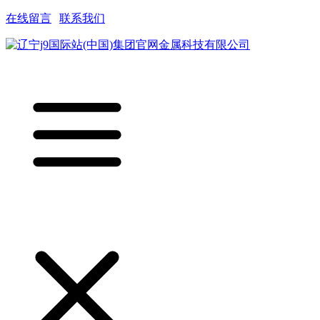
在线留言
|
联系我们