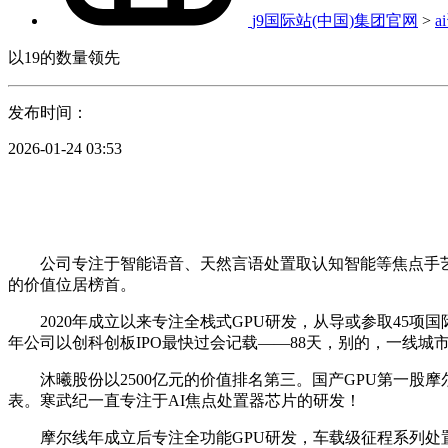
j9国际站(中国)集团官网
>
a
以19的数量领先
发布时间：
2026-01-24 03:53
公司专注于智能语音、天然言语处置取认知智能等焦点手艺研发
的价值位居榜首。
2020年成立以来专注全栈式GPU研发，从导或参取45项国际
年公司以创科创板IPO最快过会记载——88天，别的，一线城
沐曦股份以2500亿元的价值排名第三。国产GPU第一股摩尔
表。寒武纪一直专注于AI焦点处置器芯片的研发！
摩尔线年成立后专注全功能GPU研发，车载级征程系列处置硬