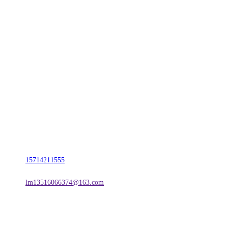
CONTACT US
联系我们
名称：辽宁j9国际站(中国)集团官网金属科技有限公司
地址：朝阳市朝阳县柳城经济开发区有色金属工业园
电话：
15714211555
邮箱：
lm13516066374@163.com