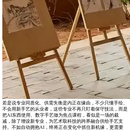
若是说专业同质化、供需失衡是内正在缘由，不少只懂手绘、
不会用新手艺的从业者，这些专业不再只盯着保守技法，而是
把AI东西使用、数字手艺做为焦点课程，看似是一场的裁
减，除了增设新专业，为艺术取科技的跨界融合供给手艺支
持。不如自动拥抱AI，终将正在变化中抓住新机缘，更需要