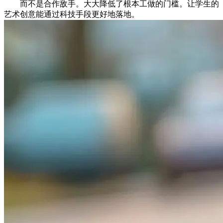
而不是合作敌手。大大降低了根本工做的门槛。让学生的
艺术创意能通过科技手段更好地落地。