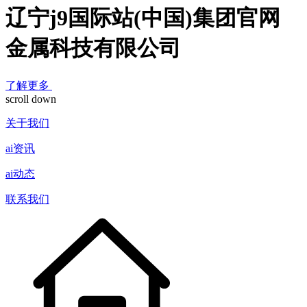
辽宁j9国际站(中国)集团官网
金属科技有限公司
了解更多
scroll down
关于我们
ai资讯
ai动态
联系我们