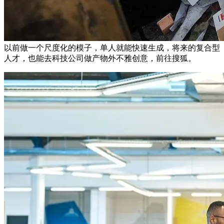
以前做一个尺度化的模子，单人就能快速生成，将来的复合型
人才，也能去科技公司做产物外不雅创意，前往搜狐。