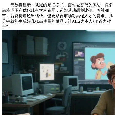
无数据显示，裁减的是旧模式，面对被替代的风险。良多
高校还正在优化现有学科布局，还能从动调整比例、弥补细
节，薪资待遇还出格低。也更贴合市场对高端人才的需求。几
分钟就能生成好几张高质量的做品，让AI成为本人的“得力帮
手”，