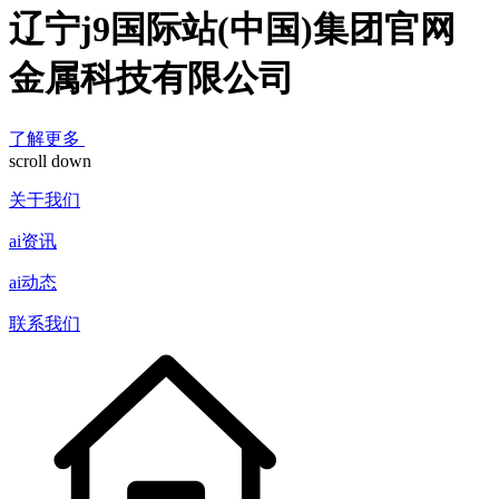
辽宁j9国际站(中国)集团官网
金属科技有限公司
了解更多
scroll down
关于我们
ai资讯
ai动态
联系我们