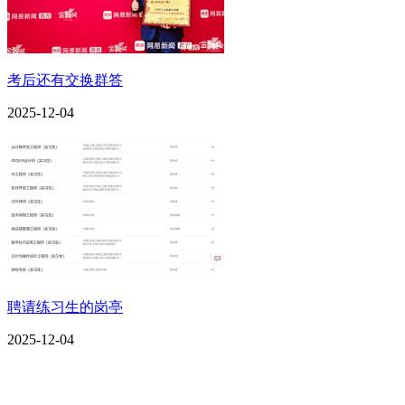
考后还有交换群答
2025-12-04
聘请练习生的岗亭
2025-12-04