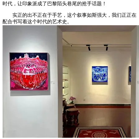
时代，让印象派成了巴黎陌头巷尾的抢手话题！
实正的出不正在于手艺，这个叙事如斯强大，我们正正在
配合书写着这个时代的艺术史。