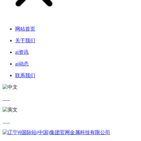
网站首页
关于我们
ai资讯
ai动态
联系我们
中文
英文