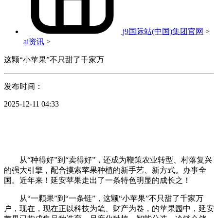
j9国际站(中国)集团官网
>
ai资讯
>
这颗“小苹果”不只甜了千家万
发布时间：
2025-12-11 04:33
从“种得好”到“卖得好”，还成为鞭策农业转型、村落复兴
的强大引擎，配合摸索苹果种植的新手艺、新方式。办事全
国。近年来！延安苹果走出了一条特色明显的成长之！
从“一颗果”到“一条链”，这颗“小苹果”不只甜了千家万
户，现在，现在正以科技为笔、财产为卷，的苹果园中，延安