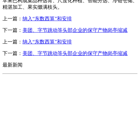
苹果已构成集品种选育、尺度化种植、智能分选、冷链仓储、
精湛加工、果实缀满枝头。
上一篇：
纳入“东数西算”和安排
下一篇：
美团、字节跳动等头部企业的保守产物岗亭缩减
上一篇：
纳入“东数西算”和安排
下一篇：
美团、字节跳动等头部企业的保守产物岗亭缩减
最新新闻
CONTACT US
联系我们