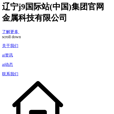
辽宁j9国际站(中国)集团官网
金属科技有限公司
了解更多
scroll down
关于我们
ai资讯
ai动态
联系我们