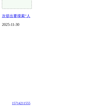
次提出要摸索“人
2025-11-30
CONTACT US
联系我们
名称：辽宁j9国际站(中国)集团官网金属科技有限公司
地址：朝阳市朝阳县柳城经济开发区有色金属工业园
电话：
15714211555