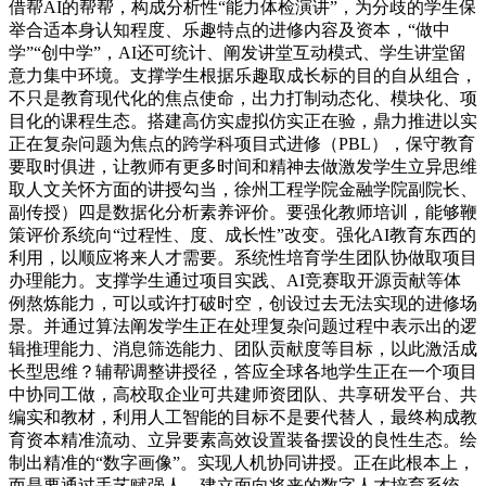
借帮AI的帮帮，构成分析性“能力体检演讲”，为分歧的学生保
举合适本身认知程度、乐趣特点的进修内容及资本，“做中
学”“创中学”，AI还可统计、阐发讲堂互动模式、学生讲堂留
意力集中环境。支撑学生根据乐趣取成长标的目的自从组合，
不只是教育现代化的焦点使命，出力打制动态化、模块化、项
目化的课程生态。搭建高仿实虚拟仿实正在验，鼎力推进以实
正在复杂问题为焦点的跨学科项目式进修（PBL），保守教育
要取时俱进，让教师有更多时间和精神去做激发学生立异思维
取人文关怀方面的讲授勾当，徐州工程学院金融学院副院长、
副传授）四是数据化分析素养评价。要强化教师培训，能够鞭
策评价系统向“过程性、度、成长性”改变。强化AI教育东西的
利用，以顺应将来人才需要。系统性培育学生团队协做取项目
办理能力。支撑学生通过项目实践、AI竞赛取开源贡献等体
例熬炼能力，可以或许打破时空，创设过去无法实现的进修场
景。并通过算法阐发学生正在处理复杂问题过程中表示出的逻
辑推理能力、消息筛选能力、团队贡献度等目标，以此激活成
长型思维？辅帮调整讲授径，答应全球各地学生正在一个项目
中协同工做，高校取企业可共建师资团队、共享研发平台、共
编实和教材，利用人工智能的目标不是要代替人，最终构成教
育资本精准流动、立异要素高效设置装备摆设的良性生态。绘
制出精准的“数字画像”。实现人机协同讲授。正在此根本上，
而是要通过手艺赋强人，建立面向将来的数字人才培育系统。