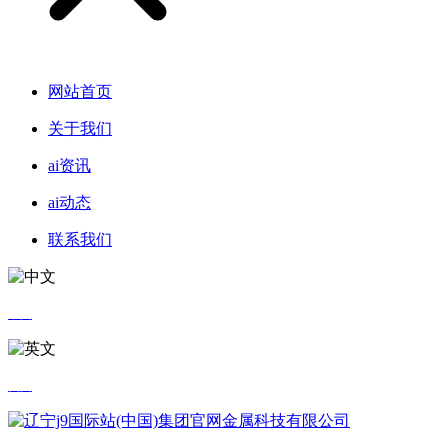
网站首页
关于我们
ai资讯
ai动态
联系我们
中文
英文