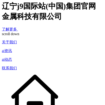
辽宁j9国际站(中国)集团官网
金属科技有限公司
了解更多
scroll down
关于我们
ai资讯
ai动态
联系我们