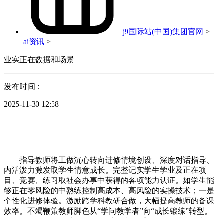
j9国际站(中国)集团官网
>
ai资讯
>
业实正在数据和场景
发布时间：
2025-11-30 12:38
指导教师将工做沉心转向进修情境创设、深度对话指导、
内活泼力激发取学生情意成长。完整记实学生学业及正在项
目、竞赛、练习取社会办事中获得的各项能力认证。如学生能
够正在零风险的中熟练控制高成本、高风险的实操技术；一是
个性化进修体验。激励跨学科教研合做，大幅提高教师的备课
效率。不竭鞭策教师脚色从“学问教学者”向“成长锻练”转型。