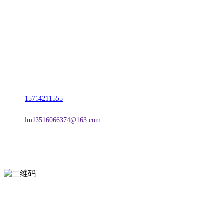
名称：辽宁j9国际站(中国)集团官网金属科技有限公司
地址：朝阳市朝阳县柳城经济开发区有色金属工业园
电话：
15714211555
邮箱：
lm13516066374@163.com
扫一扫进入手机网站