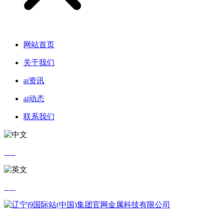
网站首页
关于我们
ai资讯
ai动态
联系我们
中文
英文