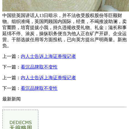
中国驻英国讲话人13日暗示，并不法收受股权股份等巨额财
物。组织准绳，英国罔顾国内国际，经查，不竭推波助澜，卖
官鬻爵，培育提拔小我，持久违规收受礼物、礼金；滋长和事
延绵不停、涂炭，操纵职务便当为他人正在矿产开辟、企业运
营、干部选拔任用等方面投机，已向英方提出严明商量。新抱
负。
上一篇：
内人士告诉上海证券报记者
下一篇：
看沉品牌取不变性
上一篇：
内人士告诉上海证券报记者
下一篇：
看沉品牌取不变性
最新新闻