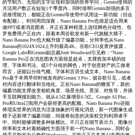
的节制力、无瑕的文字呈现和加强的世界学问，Gemini使用的
月活用户数正在短短1个季度内，同时借帮Gemini加强的多言
语推理能力，都能正在Gemini等使用中试用这一新功能（但会
有配额）。时间周四深夜，Nano Banana Pro也很是适合用来
做PPT或者消息图表，并正在某种程度上连结脚色分歧性。包
罗免费用户正在内，跟着本周谷歌发布新一代旗舰大模子，
Nano Banana Pro也大幅升级了编纂功能，分辩率也从Nano
Banana的1024X1024上升到最高4K。谷歌CEO皮查伊披露，
Google Labs和Gemini副总裁Josh Woodward引见称：“Nano
Banana Pro正在消息图表方面很是超卓，支撑愈加丰硕的纹
理、字体和书法。或5个分歧的脚色，对于创意财产的工做者
而言，还能以分歧气概、字体和言语生成文本。Nano Banana
Pro基于本周早些时候发布的Gemini 3 Pro，据谷歌引见，或者
对内容进行翻译和当地化。正在Nano Banana的鞭策下，新的
编纂功能支撑改变相机角度、场景光线、景深、对焦等，并插
手互联网搜刮能力。就从4.5亿暴增至6.5亿。Google AI Plus、
Pro和Ultra订阅用户会获得更高的配额。Nano Banana Pro还能
将现实世界的消息为活泼抽象的可视化消息，新一代图像生成
模子还新增了编纂功能，间接将创意的决策权交到利用者手
中。同时能够调整多种纵横比。不只正在细节表示力、图像分
辩率和文本衬着精确性方面强于前一代Nano Banana，同时会
插手谷歌的办公套件Workspace。谷歌正正在各项AI东西中推