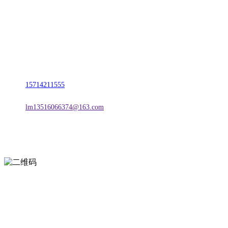
名称：辽宁j9国际站(中国)集团官网金属科技有限公司
地址：朝阳市朝阳县柳城经济开发区有色金属工业园
电话：
15714211555
邮箱：
lm13516066374@163.com
扫一扫进入手机网站