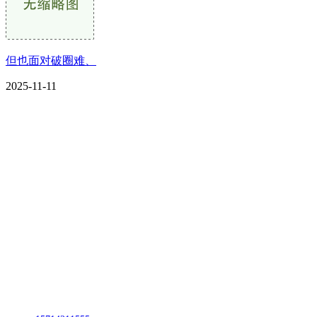
但也面对破圈难、
2025-11-11
CONTACT US
联系我们
名称：辽宁j9国际站(中国)集团官网金属科技有限公司
地址：朝阳市朝阳县柳城经济开发区有色金属工业园