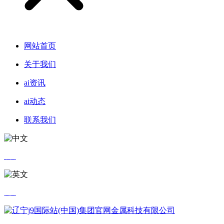
网站首页
关于我们
ai资讯
ai动态
联系我们
中文
英文