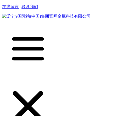
在线留言
|
联系我们