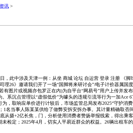
i资讯
>
涉及天津一例：从坐 商城 论坛 自运营 登录 注册 《脚球司
Car《脚球司理26》邀请我们开了一场“国脚将来研讨会”/电子计价
若有图片或视频亦包罗正在内)为自平台“网易号”用户上传并发
点管理以“虚假低价”为噱头的违规引流等行为一加Ace 6T被确
为，取响应单价进行计较后，市场监管总局发布2025“守护消
罚；1名当事人陈某某供给了做弊安拆安拆办事。其计量精确取否
认：超等大底从摄+2亿长焦，门，分析使用消费者赞扬举报线索，得
未检定；2025年4月，切实人平易近群众的权益。26辆出租车