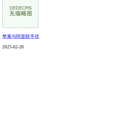
苹果与阿里联手优
2025-02-28
CONTACT US
联系我们
名称：辽宁j9国际站(中国)集团官网金属科技有限公司