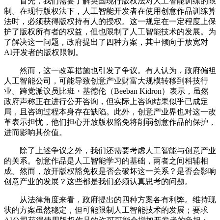
首先，我们需要了解英国现行版权法对人工智能训练的限
制。在现行版权法下，人工智能开发者在使用创意作品训练算
法时，必须获得版权持有人的授权。这一规定在一定程度上保
护了版权所有者的权益，但也限制了人工智能技术的发展。为
了解决这一问题，政府提出了四种方案，其中倾向于放宽对
AI开发者的版权限制。
然而，这一改革措施也引发了争议。有人认为，政府偏袒
人工智能公司，可能导致创意产业财富大规模转移到科技行
业。跨党派议员比班・基德伦（Beeban Kidron）表示，虽然
政府声称正在进行公开咨询，但实际上咨询结果似乎已成定
局，且咨询过程本身存在缺陷。此外，创意产业界也对这一改
革表示担忧，他们担心开放版权豁免将削弱创意作品的保护，
进而影响其价值。
除了上述争议之外，我们还需要考虑人工智能与创意产业
的关系。创意作品是人工智能学习的基础，两者之间相辅相
成。然而，放开版权豁免权是否会破坏这一关系？是否会影响
创意产业的发展？这些都是我们必须认真思考的问题。
从法律角度来看，政府提出的四种方案各有利弊。维持现
状的方案虽然稳定，但可能限制人工智能技术的发展；要求