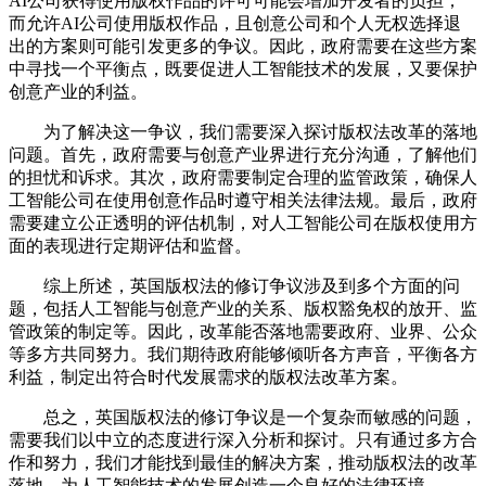
AI公司获得使用版权作品的许可可能会增加开发者的负担；
而允许AI公司使用版权作品，且创意公司和个人无权选择退
出的方案则可能引发更多的争议。因此，政府需要在这些方案
中寻找一个平衡点，既要促进人工智能技术的发展，又要保护
创意产业的利益。
为了解决这一争议，我们需要深入探讨版权法改革的落地
问题。首先，政府需要与创意产业界进行充分沟通，了解他们
的担忧和诉求。其次，政府需要制定合理的监管政策，确保人
工智能公司在使用创意作品时遵守相关法律法规。最后，政府
需要建立公正透明的评估机制，对人工智能公司在版权使用方
面的表现进行定期评估和监督。
综上所述，英国版权法的修订争议涉及到多个方面的问
题，包括人工智能与创意产业的关系、版权豁免权的放开、监
管政策的制定等。因此，改革能否落地需要政府、业界、公众
等多方共同努力。我们期待政府能够倾听各方声音，平衡各方
利益，制定出符合时代发展需求的版权法改革方案。
总之，英国版权法的修订争议是一个复杂而敏感的问题，
需要我们以中立的态度进行深入分析和探讨。只有通过多方合
作和努力，我们才能找到最佳的解决方案，推动版权法的改革
落地，为人工智能技术的发展创造一个良好的法律环境。