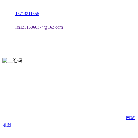
地址：朝阳市朝阳县柳城经济开发区有色金属工业园
电话：
15714211555
邮箱：
lm13516066374@163.com
扫一扫进入手机网站
页面版权归辽宁j9国际站(中国)集团官网金属科技有限公司 所有
网站
地图
j9国际站(中国)集团官网