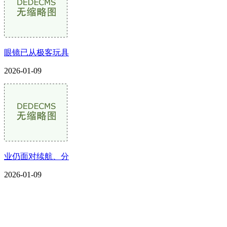
眼镜已从极客玩具
2026-01-09
业仍面对续航、分
2026-01-09
CONTACT US