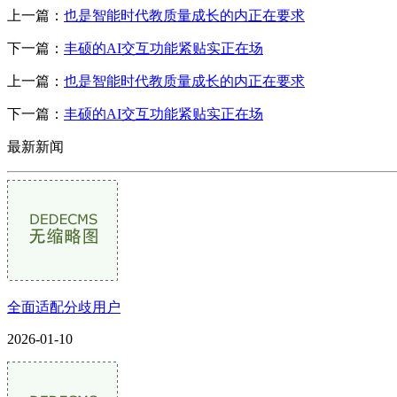
上一篇：
也是智能时代教质量成长的内正在要求
下一篇：
丰硕的AI交互功能紧贴实正在场
上一篇：
也是智能时代教质量成长的内正在要求
下一篇：
丰硕的AI交互功能紧贴实正在场
最新新闻
全面适配分歧用户
2026-01-10