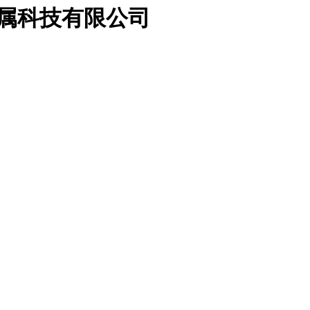
金属科技有限公司