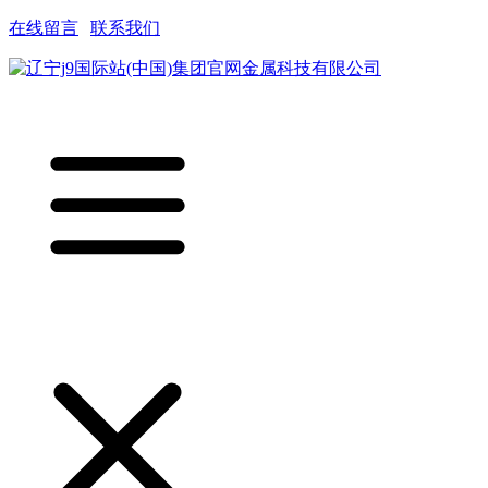
在线留言
|
联系我们