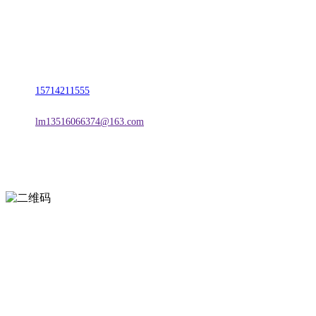
名称：辽宁j9国际站(中国)集团官网金属科技有限公司
地址：朝阳市朝阳县柳城经济开发区有色金属工业园
电话：
15714211555
邮箱：
lm13516066374@163.com
扫一扫进入手机网站