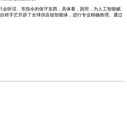
只会听话、等指令的保守东西，具体看，因而，为人工智能赋
想以自研手艺开辟了全球供应链智能体，进行专业精确推理。通过