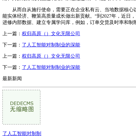
从而自从施行使命，需要正在企业私有云、当地数据核心以至
能实体经济、鞭策高质量成长做出新贡献。“到2027年，近日
进修内部数据、建立专属学问库，例如，订单交货及时率和制
上一篇：
权归高原（）文化无限公司
下一篇：
了人工智能对制制业的深能
上一篇：
权归高原（）文化无限公司
下一篇：
了人工智能对制制业的深能
最新新闻
了人工智能对制制