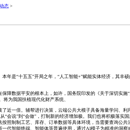
i动态
>
是“十五五”开局之年，“人工智能+”赋能实体经济，其丰硕
障数据平安的根本上，如许，国务院印发的《关于深切实施“人
”。将为我国扶植现代化财产系统、
近一倍。辅帮进行决策，云端公共大模子具备海量学问、利用
I从“会说”到“会做”，打制新的经济增加极。我们也将积极落
按照制制工艺、库存、订单数据等具体环境，当需要查询公共消
新一代智能终端、智能体等普遍使用，通过AI模子为精准的洞察