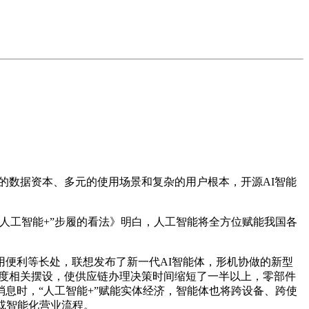
的数据资本、多元的使用场景和复杂的用户根本，开源AI智能
工智能+”步履的看法》明白，人工智能将全方位赋能我国各
便利等长处，联想发布了新一代AI智能体，形机协做的新型
实国度相关摆设，使供应链办理决策时间缩短了一半以上，零部件
息时，“人工智能+”赋能实体经济，智能体也将跨设备、跨使
或智能化营业流程。