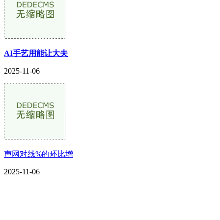
AI手艺用能让大夫
2025-11-06
声网对线%的环比增
2025-11-06