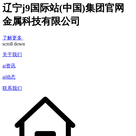
辽宁j9国际站(中国)集团官网
金属科技有限公司
了解更多
scroll down
关于我们
ai资讯
ai动态
联系我们