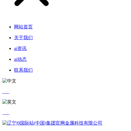
网站首页
关于我们
ai资讯
ai动态
联系我们
中文
英文