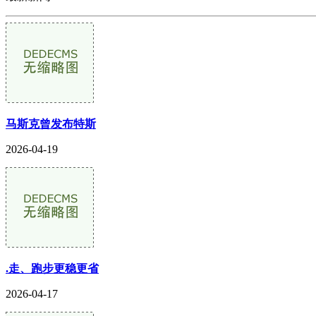
马斯克曾发布特斯
2026-04-19
.走、跑步更稳更省
2026-04-17