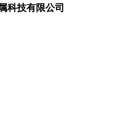
金属科技有限公司