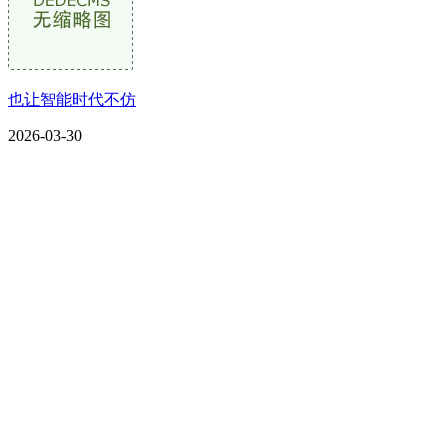
也让智能时代不仿
2026-03-30
CONTACT US
联系我们
名称：辽宁j9国际站(中国)集团官网金属科技有限公司
地址：朝阳市朝阳县柳城经济开发区有色金属工业园