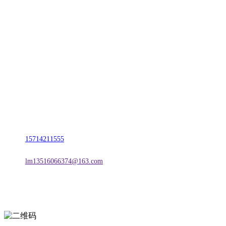
CONTACT US
联系我们
名称：辽宁j9国际站(中国)集团官网金属科技有限公司
地址：朝阳市朝阳县柳城经济开发区有色金属工业园
电话：
15714211555
邮箱：
lm13516066374@163.com