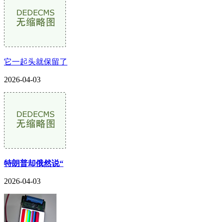
它一起头就保留了
2026-04-03
特朗普却俄然说“
2026-04-03