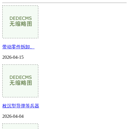
带动零件拆卸、
2026-04-15
枚沉型导弹等兵器
2026-04-04