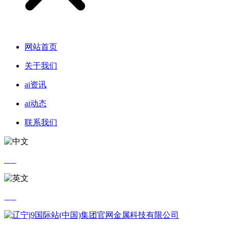
网站首页
关于我们
ai资讯
ai动态
联系我们
中文
英文