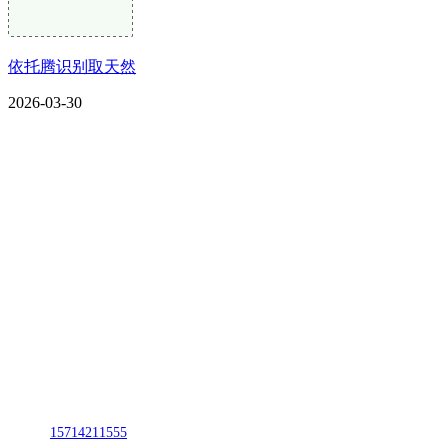
依托腾识别取天然
2026-03-30
CONTACT US
联系我们
名称：辽宁j9国际站(中国)集团官网金属科技有限公司
地址：朝阳市朝阳县柳城经济开发区有色金属工业园
电话：
15714211555