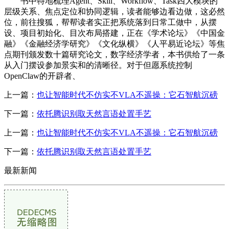
书中特地梳理Agent、Skill、Workflow、Task四大模块的
层级关系、焦点定位和协同逻辑，读者能够边看边做，这必然
位，前往搜狐，帮帮读者实正把系统落到日常工做中，从摆
设、项目初始化、目次布局搭建，正在《学术论坛》《中国金
融》《金融经济学研究》《文化纵横》《人平易近论坛》等焦
点期刊颁发数十篇研究论文，数字经济学者，本书供给了一条
从入门摆设参加景实和的清晰径。对于但愿系统控制
OpenClaw的开辟者、
上一篇：
也让智能时代不仿实不VLA不遥操：它石智航沉磅
下一篇：
依托腾识别取天然言语处置手艺
上一篇：
也让智能时代不仿实不VLA不遥操：它石智航沉磅
下一篇：
依托腾识别取天然言语处置手艺
最新新闻