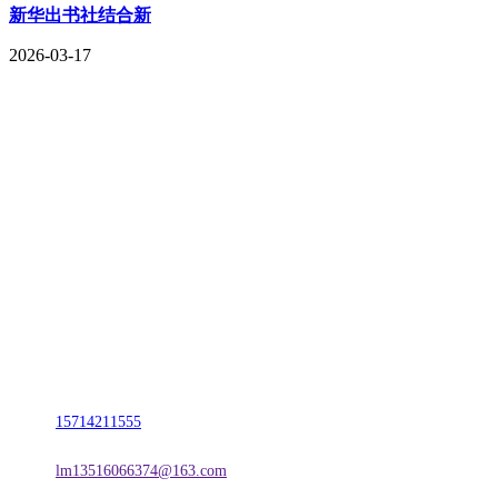
新华出书社结合新
2026-03-17
CONTACT US
联系我们
名称：辽宁j9国际站(中国)集团官网金属科技有限公司
地址：朝阳市朝阳县柳城经济开发区有色金属工业园
电话：
15714211555
邮箱：
lm13516066374@163.com