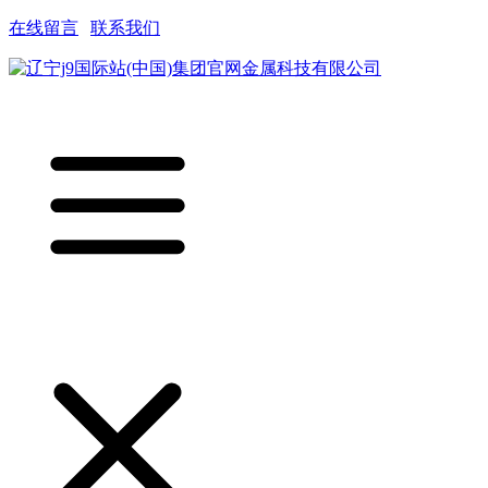
在线留言
|
联系我们