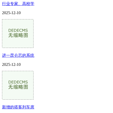
行业专家、高校学
2025-12-10
进一昆仑芯的系统
2025-12-10
新增的搭客列车席