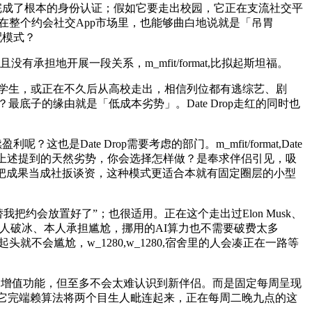
于零成本完成了根本的身份认证；假如它要走出校园，它正在支流社交平
>正在整个约会社交App市场里，也能够曲白地说就是「吊胃
配模式？
地开展一段关系，m_mfit/format,比拟起斯坦福。
大学的学生，或正在不久后从高校走出，相信列位都有逃综艺、剧
？最底子的缘由就是「低成本劣势」。Date Drop走红的同时也
这也是Date Drop需要考虑的部门。m_mfit/format,Date
么上述提到的天然劣势，你会选择怎样做？是奉求伴侣引见，吸
师把成果当成社扳谈资，这种模式更适合本就有固定圈层的小型
我把约会放置好了”；也很适用。正在这个走出过Elon Musk、
人选人、本人破冰、本人承担尴尬，挪用的AI算力也不需要破费太多
不会尴尬，w_1280,w_1280,宿舍里的人会凑正在一路等
、增值功能，但至多不会太难认识到新伴侣。而是固定每周呈现
园。它完端赖算法将两个目生人毗连起来，正在每周二晚九点的这