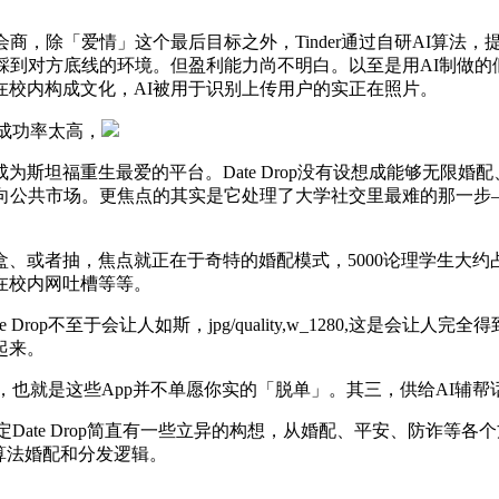
，除「爱情」这个最后目标之外，Tinder通过自研AI算法，
到对方底线的环境。但盈利能力尚不明白。以至是用AI制做的假头像
在校内构成文化，AI被用于识别上传用户的实正在照片。
如成功率太高，
重生最爱的平台。Date Drop没有设想成能够无限婚配、立即
配。面向公共市场。更焦点的其实是它处理了大学社交里最难的那一
或者抽，焦点就正在于奇特的婚配模式，5000论理学生大约
在校内网吐槽等等。
p不至于会让人如斯，jpg/quality,w_1280,这是会
起来。
发，也就是这些App并不单愿你实的「脱单」。其三，供给AI辅
定Date Drop简直有一些立异的构想，从婚配、平安、防诈
强调算法婚配和分发逻辑。