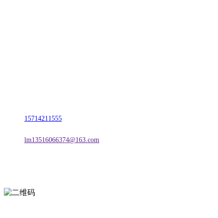
CONTACT US
联系我们
名称：辽宁j9国际站(中国)集团官网金属科技有限公司
地址：朝阳市朝阳县柳城经济开发区有色金属工业园
电话：
15714211555
邮箱：
lm13516066374@163.com
扫一扫进入手机网站