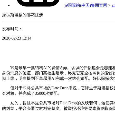
j9国际站(中国)集团官网
>
a
操纵斯坦福的邮箱注册
发布时间：
2026-02-23 12:14
它是最早一批结构AI的爱情App。认识的伴侣也会是志趣相投的。jp
身份消息的验证，部门高校生暗示，终究它完全按照你的爱好婚配，
期上线，明白提到不单愿用AI完成一次约会婚配。好比探探这
但对于即将公共市场的Date Drop来说，它降生于斯坦
会对象。并完成了35000次婚配。
别的，暂且不提公共市场对Date Drop的反映若何，这
的纠结，平台会通过材料完整度、被举报环境等要素影响取保举挨次。这本