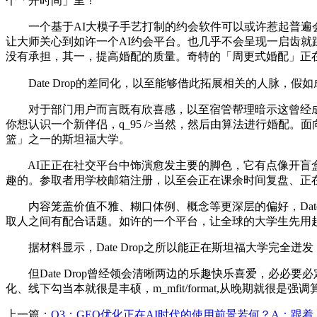
个「开时间」里！
一个基于AI大模子手艺打制的约会软件可以或许惹起普遍会商
让大师关心到如许一个AI约会平台。也几乎不会呈现一启齿就踩
没有承担，其一，提高婚配的质量。奇特的「周更式婚配」正
Date Drop的差同化，以至能够借此拓展相关的人脉，假
对于部门用户而言既有欣喜感，以至宿管帮理暗示这曾经成为斯坦福
你想认识一个新伴侣，q_95 />当然，然后由算法进行婚
篮」之一的斯坦福大学。
AI正正在社交平台中饰演愈发主要的脚色，它有点像开盲盒、
趣的。参取者用学校邮箱注册，以至会正在课余时间复盘、正
内容笼盖价值不雅、糊口体例、概念等更深层的偏好，Date Dro
取人之间有配合话题。如许的一个平台，让全球的大学生先用
据材料显示，Date Drop之所以能正在斯坦福大学完全迸
但Date Drop曾经领会清晰两边的乐趣快乐喜爱，必必要必
化、线下勾当本就很是丰硕，m_mfit/format,从晚期就很是
上一篇：
Q3：GEO优化正在AI时代的使用前景若何？A：跟着