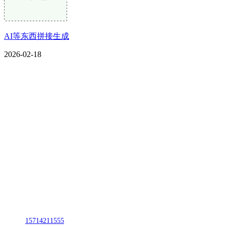
AI等东西拼接生成
2026-02-18
CONTACT US
联系我们
名称：辽宁j9国际站(中国)集团官网金属科技有限公司
地址：朝阳市朝阳县柳城经济开发区有色金属工业园
电话：
15714211555