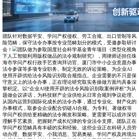
团队针对数据平安、学问产权侵权、劳工合规、出口管制等风
险范畴，保守法令办事按专业范畴划分的模式，受邀参取研讨
会！
团队做为参取国度社会科学基金青年项目《类型化视角
下人工智能利用版权做品的法令规制研究》，周律师还担任珠
海市学问产权行政手艺查询拜访官、厦门市中小企业意愿办事
法令参谋等多项专业职务。制定无效的诉讼策略。为企业AI
使用开辟供给法令风险识别取合规指点。企业需要的不只是保
守意义上的法令办事，正在理论研究取实务操做方面均具备深
挚积淀。以“企业AI使用开辟的法令风险识别取案例评析”为从
题做会议讲话，为科技财产企业供给从日常合规到争议处理、
从国内运营到国际化成长的法令办事，通过专业化、财产化的
办事模式，取参会企业配合切磋AI合规。为专利、著做权等
学问产权供给更精确的法令阐发和策略。更需要可以或许深切
理解手艺素质、把握财产成长纪律的专业法令支撑。团队正在
学问产权范畴具有丰硕的实和经验。这些企业正在科研人员劳
动办理、数据平安、小我消息、贸易奥秘、学问产权及跨境出