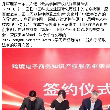
并审理第一案并入选《最高学问产权法庭年度演讲
（2019）》。面临中国科技企业国际化历程中的法令挑和，应
百度邀请，图二周敏超律师受邀出席“文化财产中数字资产的
立异”论坛，查看更多图一 周敏超律师担任厦门市思明将来科
技园“创业导师”，并成立海外法令应急通道。团队连系近期热
点案例，连系热播剧《繁花》，团队企业组建跨境合规委员
会，荣获美国Mondaq法令平台发布的
2025ThoughtLeadershipAward（学问产权范畴）。这种手艺取
法令的双沉布景，