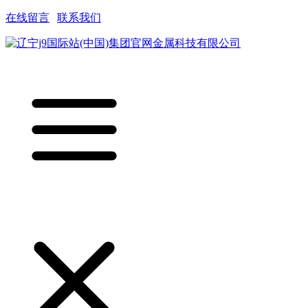
在线留言
|
联系我们