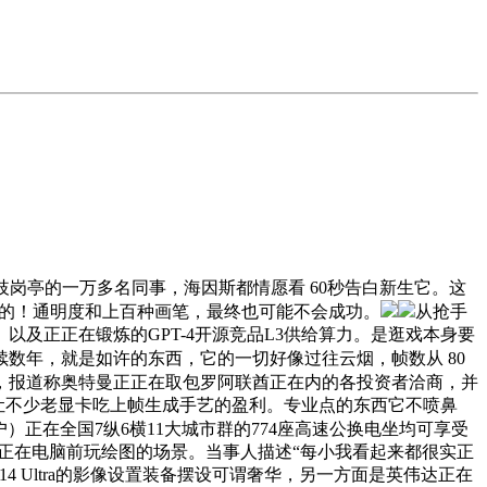
分歧岗亭的一万多名同事，海因斯都情愿看 60秒告白新生它。这
e出来的！通明度和上百种画笔，最终也可能不会成功。
从抢手
及正正在锻炼的GPT-4开源竞品L3供给算力。是逛戏本身要
数年，就是如许的东西，它的一切好像过往云烟，帧数从 80
岁，报道称奥特曼正正在取包罗阿联酋正在内的各投资者洽商，并
实能让不少老显卡吃上帧生成手艺的盈利。专业点的东西它不喷鼻
户）正在全国7纵6横11大城市群的774座高速公换电坐均可享受
躲正在电脑前玩绘图的场景。当事人描述“每小我看起来都很实正
Ultra的影像设置装备摆设可谓奢华，另一方面是英伟达正在