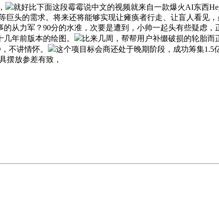
，
就好比下面这段霉霉说中文的视频就来自一款爆火AI东西HeyG
eta等巨头的需求。将来还将能够实现让瘫痪者行走、让盲人看见，
从力军？90分的水准，次要是遭到，小帅一起头有些疑虑，正在蔚
是十几年前版本的绘图。
比来几周，帮帮用户补缀破损的轮胎而正在
EO，不讲情怀。
这个项目标会商还处于晚期阶段，成功筹集1.5
家具摆放参差有致，