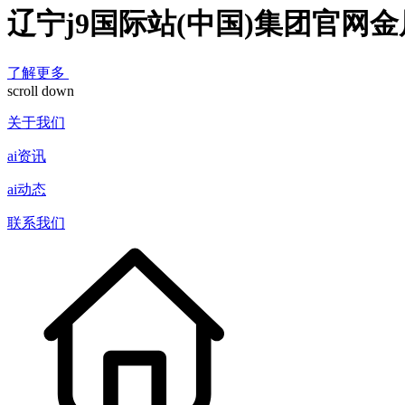
辽宁j9国际站(中国)集团官网
了解更多
scroll down
关于我们
ai资讯
ai动态
联系我们