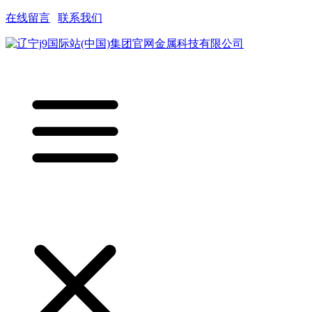
在线留言
|
联系我们