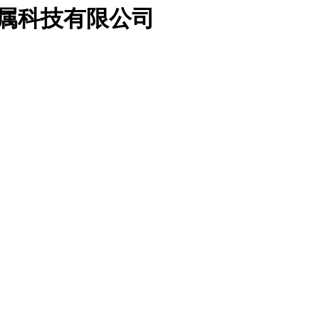
金属科技有限公司