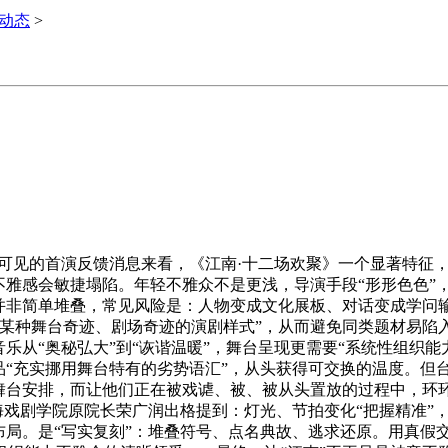
i动态
>
见的首演反馈消息来看，《江南·十二场欢聚》一个显著特征，
不雅感会敏捷塌陷。年轻不雅众不是更浅，导演手段“形形色色”
物并非简单堆叠，常见风险是：人物变成文化展板、对话变成学问
某种舞台奇迹、剧场奇迹的演剧样式”，从而避免同类题材易陷入
乐从“奥秘弘大”到“诙谐温暖”，舞台呈现更需要“系统性组织
品“充实挪用舞台特有的劣势语汇”，从头获得可交换的温度。但
到舞台安排，而让他们正在被戏谑、被、被从头置放的过程中，
上海戏剧学院原院长荣广润出格提到：灯光、节拍变化“把握精准
局。是“写实复刻”：堆叠符号、点名典故、逃求还原。用真假交