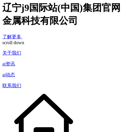
辽宁j9国际站(中国)集团官网
金属科技有限公司
了解更多
scroll down
关于我们
ai资讯
ai动态
联系我们