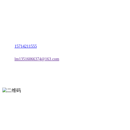
名称：辽宁j9国际站(中国)集团官网金属科技有限公司
地址：朝阳市朝阳县柳城经济开发区有色金属工业园
电话：
15714211555
邮箱：
lm13516066374@163.com
扫一扫进入手机网站