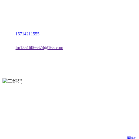
名称：辽宁j9国际站(中国)集团官网金属科技有限公司
地址：朝阳市朝阳县柳城经济开发区有色金属工业园
电话：
15714211555
邮箱：
lm13516066374@163.com
扫一扫进入手机网站
页面版权归辽宁j9国际站(中国)集团官网金属科技有限公司 所有
网站