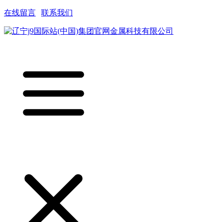
在线留言
|
联系我们