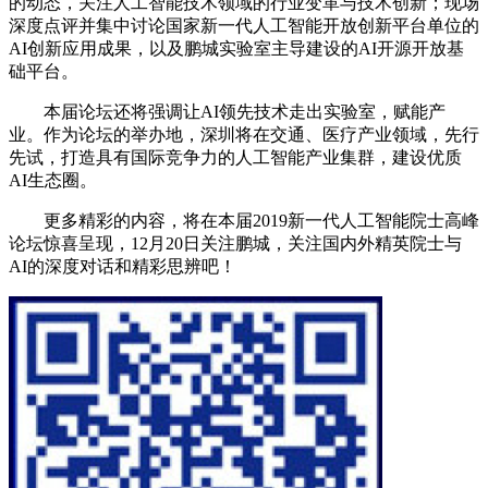
的动态，关注人工智能技术领域的行业变革与技术创新；现场
深度点评并集中讨论国家新一代人工智能开放创新平台单位的
AI创新应用成果，以及鹏城实验室主导建设的AI开源开放基
础平台。
本届论坛还将强调让AI领先技术走出实验室，赋能产
业。作为论坛的举办地，深圳将在交通、医疗产业领域，先行
先试，打造具有国际竞争力的人工智能产业集群，建设优质
AI生态圈。
更多精彩的内容，将在本届2019新一代人工智能院士高峰
论坛惊喜呈现，12月20日关注鹏城，关注国内外精英院士与
AI的深度对话和精彩思辨吧！