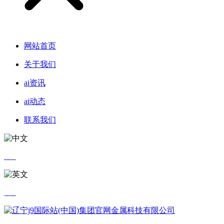
网站首页
关于我们
ai资讯
ai动态
联系我们
中文
英文