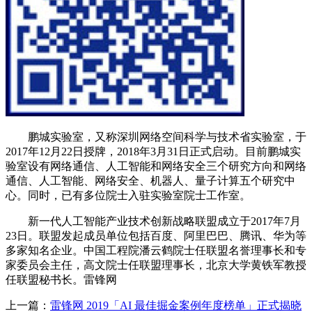
鹏城实验室，又称深圳网络空间科学与技术省实验室，于
2017年12月22日授牌，2018年3月31日正式启动。目前鹏城实
验室设有网络通信、人工智能和网络安全三个研究方向和网络
通信、人工智能、网络安全、机器人、量子计算五个研究中
心。同时，已有多位院士入驻实验室院士工作室。
新一代人工智能产业技术创新战略联盟成立于2017年7月
23日。联盟发起成员单位包括百度、阿里巴巴、腾讯、华为等
多家知名企业。中国工程院潘云鹤院士任联盟名誉理事长和专
家委员会主任，高文院士任联盟理事长，北京大学黄铁军教授
任联盟秘书长。雷锋网
上一篇：
雷锋网 2019「AI 最佳掘金案例年度榜单」正式揭晓