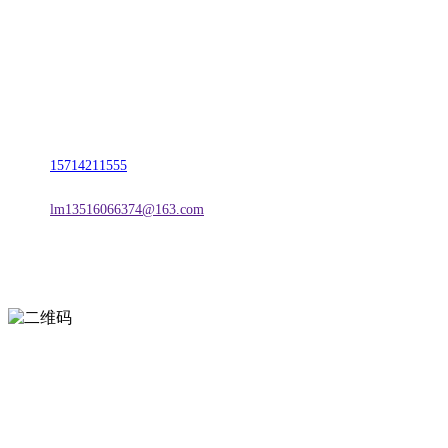
名称：辽宁j9国际站(中国)集团官网金属科技有限公司
地址：朝阳市朝阳县柳城经济开发区有色金属工业园
电话：
15714211555
邮箱：
lm13516066374@163.com
扫一扫进入手机网站