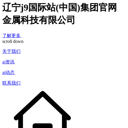
辽宁j9国际站(中国)集团官网
金属科技有限公司
了解更多
scroll down
关于我们
ai资讯
ai动态
联系我们