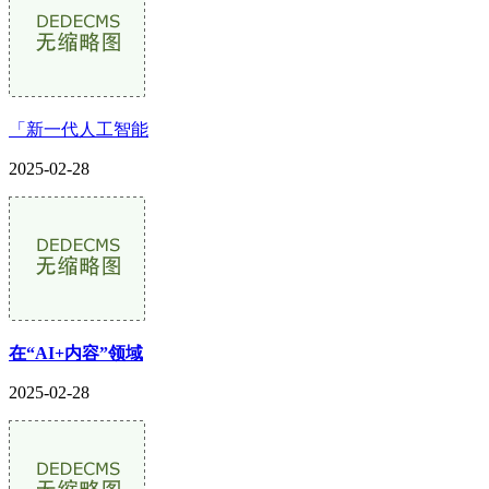
「新一代人工智能
2025-02-28
在“AI+内容”领域
2025-02-28