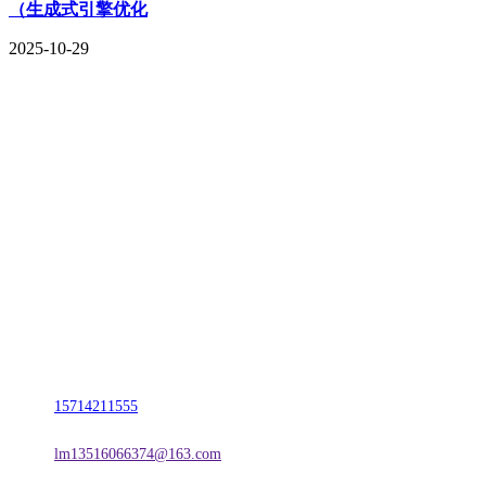
（生成式引擎优化
2025-10-29
CONTACT US
联系我们
名称：辽宁j9国际站(中国)集团官网金属科技有限公司
地址：朝阳市朝阳县柳城经济开发区有色金属工业园
电话：
15714211555
邮箱：
lm13516066374@163.com