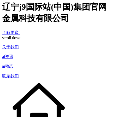
辽宁j9国际站(中国)集团官网
金属科技有限公司
了解更多
scroll down
关于我们
ai资讯
ai动态
联系我们