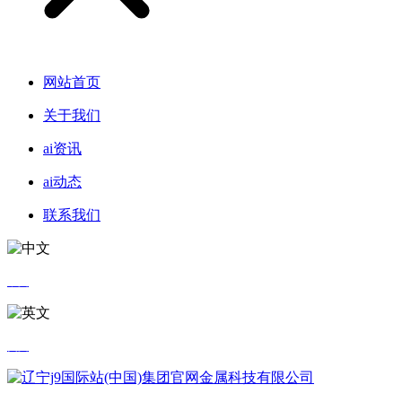
网站首页
关于我们
ai资讯
ai动态
联系我们
中文
英文