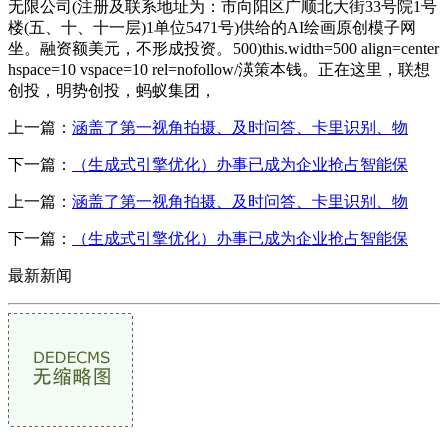
无限公司(注册及联系地址为：市向阳区广顺北大街33号院1号
楼(五、十、十一层)1单位5471号)供给的AI绘画原创模子网
坐。融资额美元，不形成投资。
500)this.width=500 align=center
hspace=10 vspace=10 rel=nofollow/渶策本钱。正在这里，联想
创投，明势创投，蚂蚁集团，
上一篇：
涵盖了第一视角拍摄、及时问答、卡里识别、物
下一篇：
（生成式引擎优化）办事已成为企业抢占智能保
上一篇：
涵盖了第一视角拍摄、及时问答、卡里识别、物
下一篇：
（生成式引擎优化）办事已成为企业抢占智能保
最新新闻