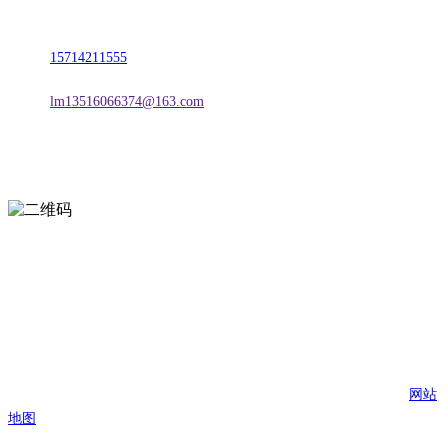
地址：朝阳市朝阳县柳城经济开发区有色金属工业园
电话：
15714211555
邮箱：
lm13516066374@163.com
扫一扫进入手机网站
页面版权归辽宁j9国际站(中国)集团官网金属科技有限公司 所有
网站
地图