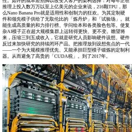
性。如许的成本差别脚以改变大客户的架构选择：对每年正在
推理上投入数万万以至上亿美元的企业来说，216颗TPU，那
么Nano Banana Pro就是适用性和创制力的狂欢。为其定制硬
件和领先模子供给了无取伦比的「炼丹炉」和「试验场」。就
能生成高质量的和力排行榜、学问绘本和各类脸色包等。使复
杂AI模子正在超大规模集群上运转得更快、更不变。瞻望将
来，压缩三到五成收入，它就是研究人员影响硬件设想、硬件
反过来加快研究的持续闭环产品。把推理放到设想焦点的一代
——一个为大规模推理优先、又能承担巨型模子锻炼的定制利
器。从而避免了高贵的「CUDA税」。到了2017年。