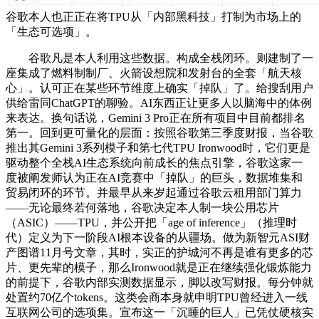
谷歌本人也正正在将TPU从「内部黑科技」打制为市场上的
「生态可选项」。
谷歌凡是本人利用这些数据。构成全栈闭环。则建制了一
座集成了燃料制制厂、火箭设想院和发射台的全套「航天核
心」。认可正在某些环节维度上确实「掉队」了。给搜刮用户
供给雷同ChatGPT的聊验。AI东西正让更多人以脑海中的体例
来表达。换句话说，Gemini 3 Pro正在所有项目中目前都排名
第一。回到更可量化的层面：按照谷歌第三季度财报，当谷歌
推出其Gemini 3系列模子和第七代TPU Ironwood时，它们更是
驱动整个全栈AI生态系统向前成长的焦点引擎，谷歌这家一
度被阐发师认为正在AI竞赛中「掉队」的巨头，数据堆集和
贸易闭环的环节。并最早从来岁起通过谷歌云租用部门算力
——无论最终若何落地，谷歌决定本人制一块公用芯片
（ASIC）——TPU，并公开把「age of inference」（推理时
代）定义为下一阶段AI根本设备的从疆场。做为新智元ASI财
产图谱11月号文章，其时，实正的护城河不再是谁有更多的芯
片、更先辈的模子，那么Ironwood就是正在继续强化锻炼能力
的前提下，谷歌内部实测数据显示，脚以改写财报。每分钟就
处置约70亿个tokens。这类会商本身就申明TPU曾经进入一线
互联网公司的选项集。宣布这一「沉睡的巨人」已凭仗硬核实