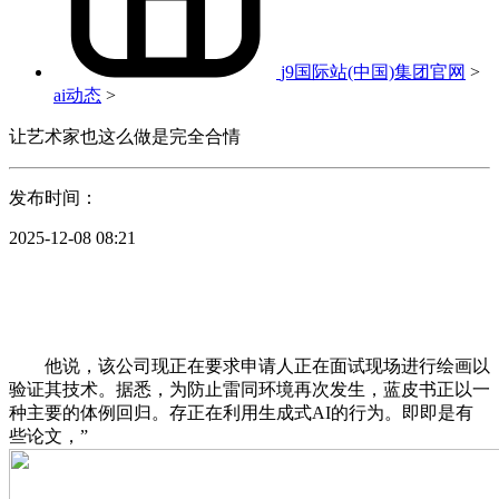
j9国际站(中国)集团官网
>
ai动态
>
让艺术家也这么做是完全合情
发布时间：
2025-12-08 08:21
他说，该公司现正在要求申请人正在面试现场进行绘画以
验证其技术。据悉，为防止雷同环境再次发生，蓝皮书正以一
种主要的体例回归。存正在利用生成式AI的行为。即即是有
些论文，”