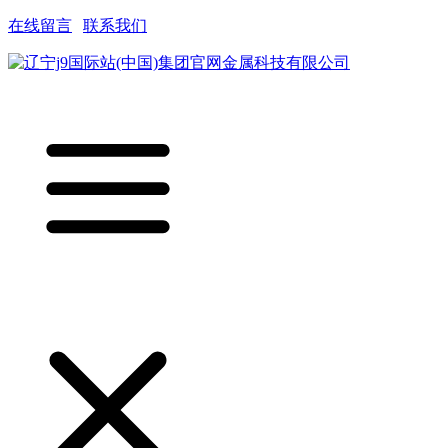
在线留言
|
联系我们