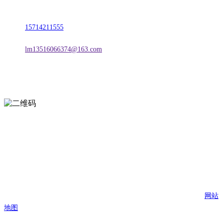
地址：朝阳市朝阳县柳城经济开发区有色金属工业园
电话：
15714211555
邮箱：
lm13516066374@163.com
扫一扫进入手机网站
页面版权归辽宁j9国际站(中国)集团官网金属科技有限公司 所有
网站
地图