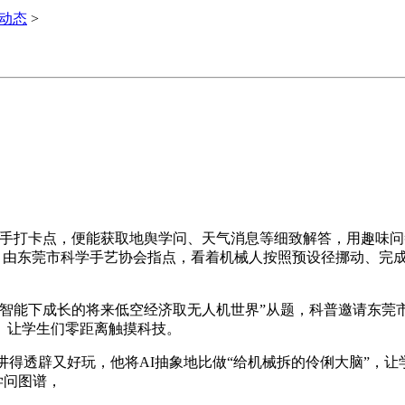
i动态
>
打卡点，便能获取地舆学问、天气消息等细致解答，用趣味问
25日，由东莞市科学手艺协会指点，看着机械人按照预设径挪动、
能下成长的将来低空经济取无人机世界”从题，科普邀请东莞
。让学生们零距离触摸科技。
得透辟又好玩，他将AI抽象地比做“给机械拆的伶俐大脑”，让
学问图谱，