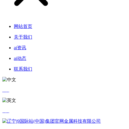
网站首页
关于我们
ai资讯
ai动态
联系我们
中文
英文