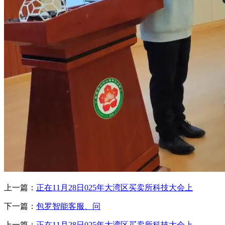
上一篇：
正在11月28日025年大湾区买卖所科技大会上
下一篇：
包罗智能客服、问
上一篇：
正在11月28日025年大湾区买卖所科技大会上