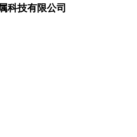
金属科技有限公司