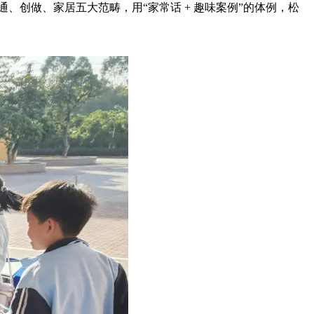
创做、家居五大范畴，用“家常话 + 趣味案例”的体例，松