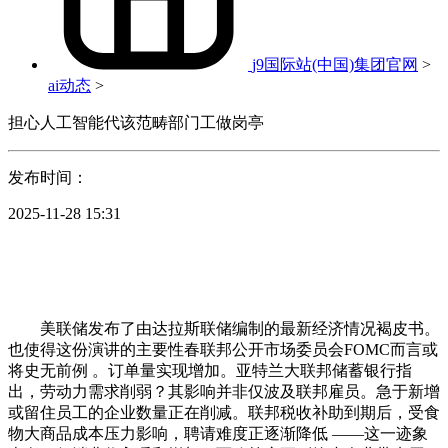
j9国际站(中国)集团官网
>
ai动态
>
担心人工智能代该范畴部门工做岗亭
发布时间：
2025-11-28 15:31
美联储发布了由达拉斯联储编制的最新经济情况褐皮书。
也使得这份演讲的主要性春联邦公开市场委员会FOMC而言或
将史无前例 。订单量实现增加。亚特兰大联邦储蓄银行指
出，劳动力需求削弱？其影响并非仅波及联邦雇员。急于新增
或留住员工的企业数量正在削减。联邦税收补助到期后，受食
物大商品成本压力影响，聘请难度正逐渐降低 ——这一迹象