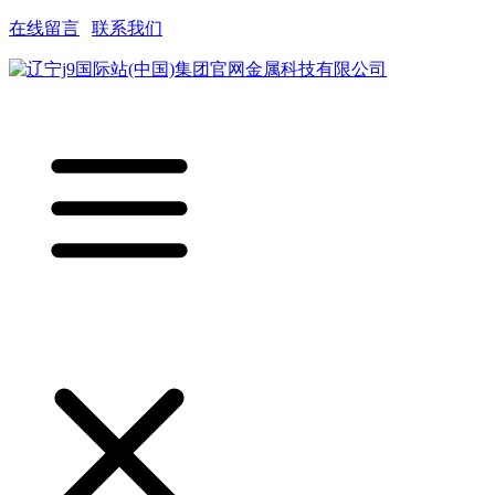
在线留言
|
联系我们