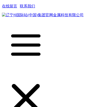
在线留言
|
联系我们