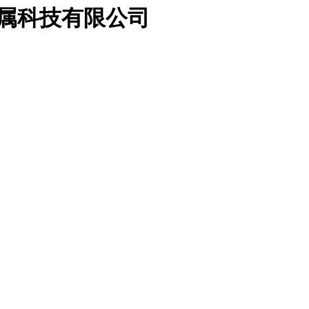
金属科技有限公司