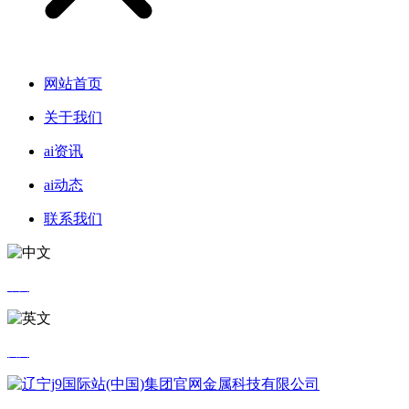
网站首页
关于我们
ai资讯
ai动态
联系我们
中文
英文