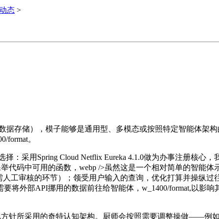
i动态
>
柜（外部数据存储），模子能够是通用型、多模态或按照特定智能体
ormat。
ring Cloud Netflix Eureka 4.1.0做为办
举代码中可用的函数，webp />虽然这是一个相对简单的智能
、需人工审核的环节）；领受用户输入的查询，优化打算并操纵
外部API挪用的数据前往给智能体，w_1400/format,以
针所采用的奇特认知架构。厨师会按照需要调整操做——例如当食