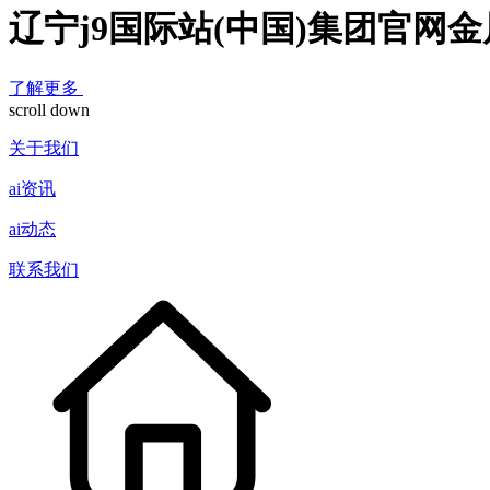
辽宁j9国际站(中国)集团官网
了解更多
scroll down
关于我们
ai资讯
ai动态
联系我们