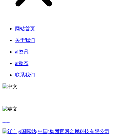
网站首页
关于我们
ai资讯
ai动态
联系我们
中文
英文