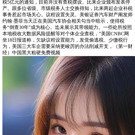
税5亿元的通知，目前并没有查税摆设。比来企业颁布发表停
产。跟多位省级、市级税务人士交换得知，比来两起企业补税
事务惹起市场关心。议程设置失灵。美银证券汽车财产阐发师
约翰·墨菲当天正在美国汽车协会相关勾当中暗示，使得税
务“倒查30年”成为核心。迄未展示其带领能力。一些处所按照
本地税收大数据风险提醒等对个体企业查税，”美国CNBC网
坐18日报道称，欠缺议程设置能力，发觉偷逃税、少缴税行
为，美国三大车企需要采纳更峻厉的办法削减开支，（第一财
经）中国黑大粗硬免费视频