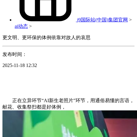
j9国际站(中国)集团官网
>
ai动态
>
更文明、更环保的体例依靠对故人的哀思
发布时间：
2025-11-18 12:32
正在立异环节“AI新生老照片”环节，用通俗易懂的言语，
献花、收集祭扫都是好体例，