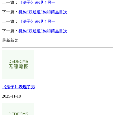
上一篇：
《法子》表现了另一
下一篇：
机构“双通道”构和药品目次
上一篇：
《法子》表现了另一
下一篇：
机构“双通道”构和药品目次
最新新闻
《法子》表现了另
2025-11-18