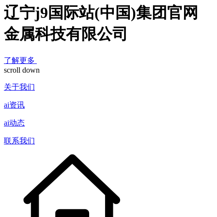
辽宁j9国际站(中国)集团官网
金属科技有限公司
了解更多
scroll down
关于我们
ai资讯
ai动态
联系我们